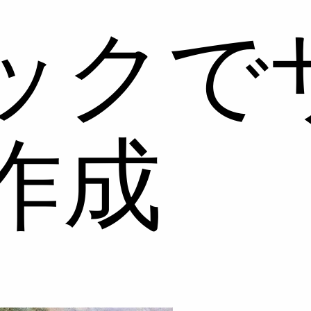
ックで
作成