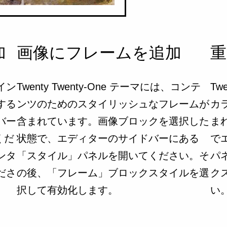
加
画像にフレームを追加
重
イン
Twenty Twenty-One テーマには、コンテ
Tw
する
ンツのためのスタイリッシュなフレームが
カ
バー
含まれています。画像ブロックを選択した
ま
くだ
状態で、エディターのサイドバーにある
で
ンタ
「スタイル」パネルを開いてください。そ
パ
ださ
の後、「フレーム」ブロックスタイルを選
ク
択して有効化します。
い