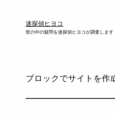
コ
ン
テ
迷探偵ヒヨコ
ン
世の中の疑問を迷探偵ヒヨコが調査します
ツ
へ
ス
キ
ッ
ブロックでサイトを作
プ