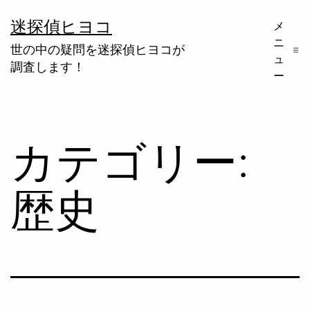
コ
迷探偵ヒヨコ
メ
ン
ニ
世の中の疑問を迷探偵ヒヨコが
テ
ュ
調査します！
ー
ン
ツ
へ
カテゴリー:
ス
キ
歴史
ッ
プ