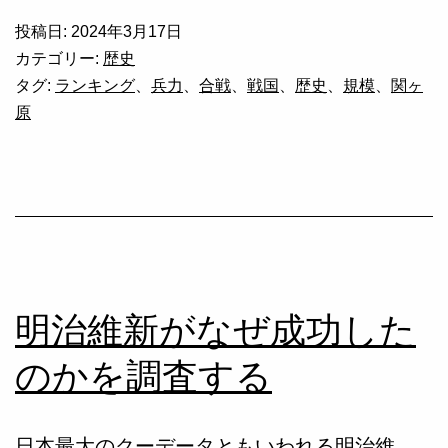
の
投稿日:
2024年3月17日
歴
カテゴリー:
歴史
史
タグ:
ランキング
、
兵力
、
合戦
、
戦国
、
歴史
、
規模
、
関ヶ
原
的
合
戦
の
兵
力
明治維新がなぜ成功した
規
模
のかを調査する
ラ
ン
日本最大のクーデータともいわれる明治維