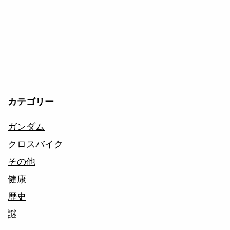
し
た
の
か
を
調
カテゴリー
査
ガンダム
す
クロスバイク
る
その他
健康
歴史
謎