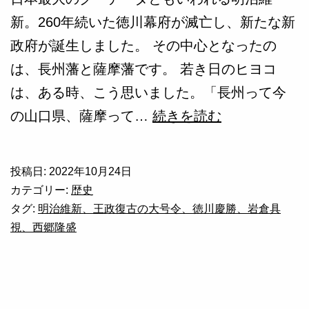
キ
新。260年続いた徳川幕府が滅亡し、新たな新
ン
政府が誕生しました。 その中心となったの
グ
は、長州藩と薩摩藩です。 若き日のヒヨコ
を
は、ある時、こう思いました。「長州って今
調
明
の山口県、薩摩って…
続きを読む
査
治
す
維
る
投稿日:
2022年10月24日
新
カテゴリー:
歴史
が
タグ:
明治維新、王政復古の大号令、徳川慶勝、岩倉具
視、西郷隆盛
な
ぜ
成
功