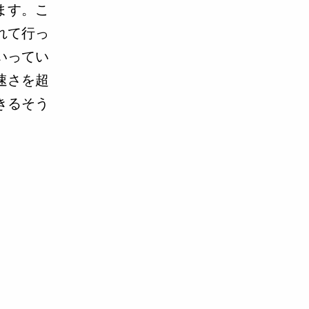
ます。こ
れて行っ
いってい
速さを超
きるそう