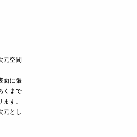
次元空間
表面に張
あくまで
ります。
次元とし