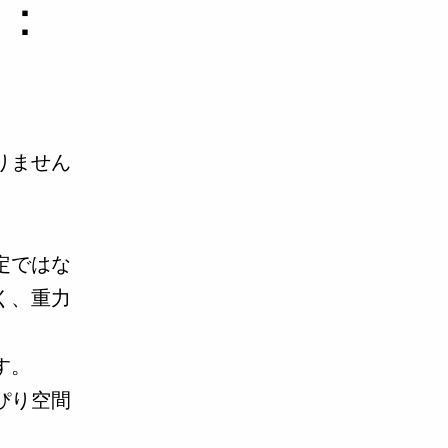
４：
りません
定ではな
く、重力
す。
ぴり空間