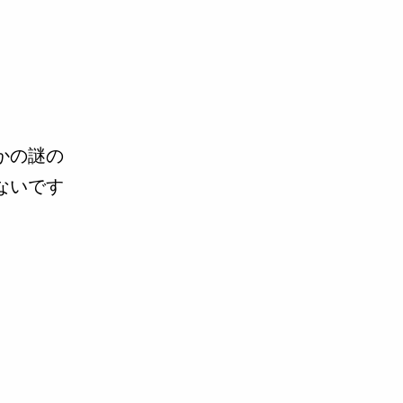
。
かの謎の
ないです