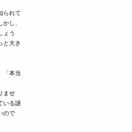
知られて
しかし、
しょう
っと大き
、「本当
りませ
ている謎
いので