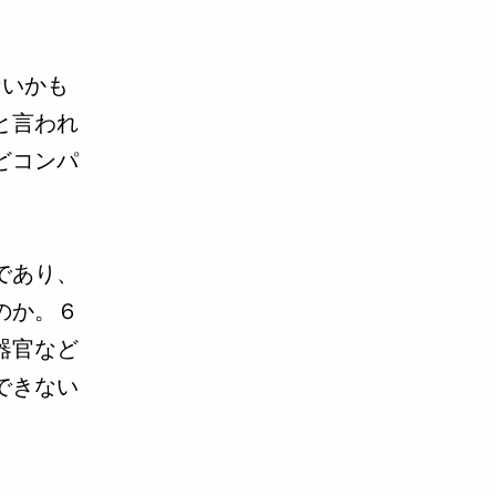
ないかも
と言われ
どコンパ
であり、
のか。６
器官など
できない