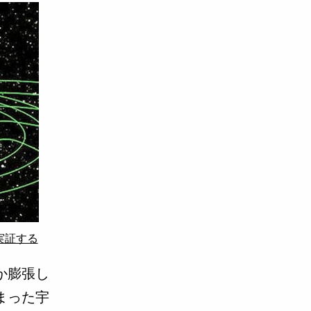
実証する
か膨張し
まった宇