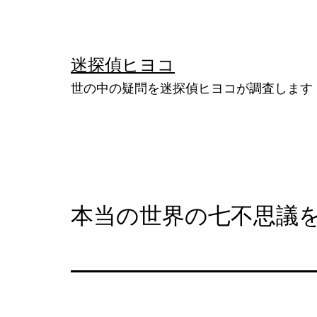
コ
ン
テ
迷探偵ヒヨコ
ン
世の中の疑問を迷探偵ヒヨコが調査します
ツ
へ
ス
キ
ッ
本当の世界の七不思議
プ